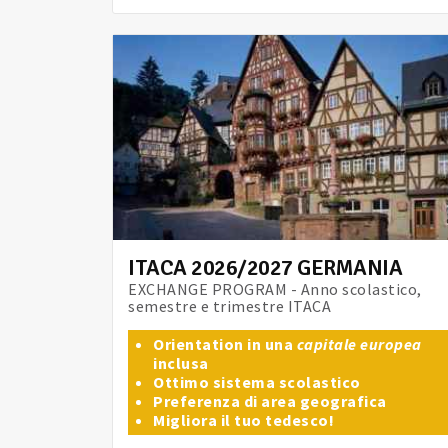
ITACA 2026/2027 GERMANIA
EXCHANGE PROGRAM - Anno scolastico,
semestre e trimestre ITACA
Orientation in una
capitale europea
inclusa
Ottimo sistema scolastico
Preferenza di area geografica
Migliora il tuo tedesco!