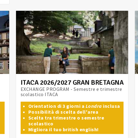
ITACA 2026/2027 GRAN BRETAGNA
EXCHANGE PROGRAM - Semestre e trimestre
scolastico ITACA
Orientation di 3 giorni a
Londra
inclusa
Possibilità di scelta dell'area
Scelta tra trimestre o semestre
scolastico
Migliora il tuo british english!