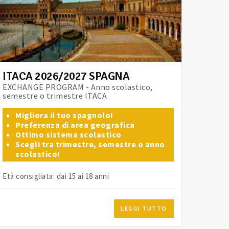
ITACA 2026/2027 SPAGNA
EXCHANGE PROGRAM - Anno scolastico,
semestre o trimestre ITACA
Migliora il tuo spagnolo!
Preferenza di area geografica
Ottimo sistema scolastico
Scegli tra trimestre, semestre o anno
scolastico!
Età consigliata: dai 15 ai 18 anni
LEGGI TUTTO