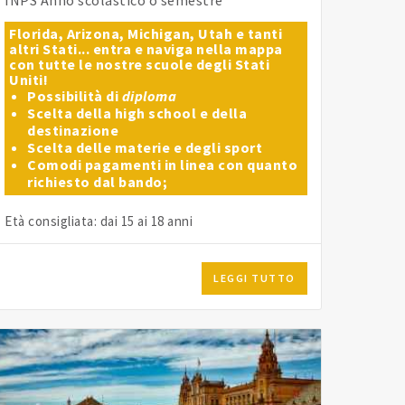
Florida, Arizona, Michigan, Utah e tanti
altri Stati... entra e naviga nella mappa
con tutte le nostre scuole degli Stati
Uniti!
Possibilità di
diploma
Scelta della high school e della
destinazione
Scelta delle materie e degli sport
Comodi pagamenti in linea con quanto
richiesto dal bando;
Età consigliata: dai 15 ai 18 anni
LEGGI TUTTO