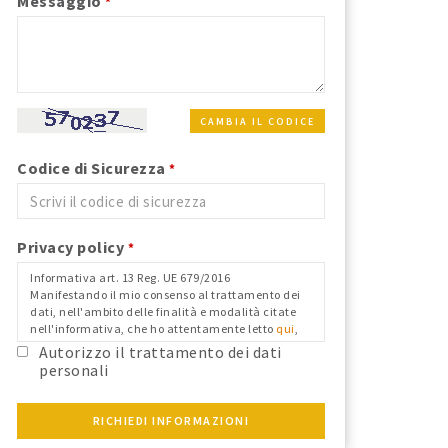
Messaggio
*
CAMBIA IL CODICE
Codice di Sicurezza
*
Privacy policy
*
Informativa art. 13 Reg. UE 679/2016
Manifestando il mio consenso al trattamento dei
dati, nell'ambito delle finalità e modalità citate
nell'informativa, che ho attentamente letto
qui
,
nei limiti in cui il mio consenso fosse richiesto ai
Autorizzo il trattamento dei dati
fini del Reg. Ue 679/2016 e confermo i dati
personali
anagrafici riportati.
RICHIEDI INFORMAZIONI