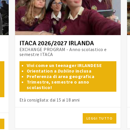
ITACA 2026/2027 IRLANDA
EXCHANGE PROGRAM - Anno scolastico e
semestre ITACA
Vivi come un teenager IRLANDESE
Orientation a
Dublino
inclusa
Preferenza di area geografica
Trimestre, semestre o anno
scolastico!
Età consigliata: dai 15 ai 18 anni
LEGGI TUTTO
O