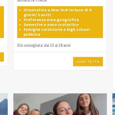
Orientation a
New York
incluso di 4
giorni/ 3 notti
Preferenza area geografica
Semestre e anno scolastico
Famiglie volontarie e high school
pubblica
Età consigliata: dai 15 ai 18 anni
O
LEGGI TUTTO