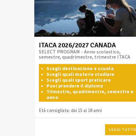
ITACA 2026/2027 CANADA
SELECT PROGRAM - Anno scolastico,
semestre, quadrimestre, trimestre ITACA
Scegli destinazione e scuola
Scegli quali materie studiare
Scegli quali sport praticare
Puoi prendere il
diploma
Trimestre, quadrimestre, semestre e
anno
Età consigliata: dai 15 ai 18 anni
LEGGI TUTT