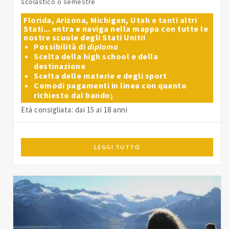
scolastico o semestre
Florida, Arizona, Michigan, Utah e tanti altri
Stati... entra e naviga nella mappa con tutte le
nostre scuole degli Stati Uniti!
Possibilità di
diploma
Scelta della high school e della
destinazione
Scelta delle materie e degli sport
Comodi pagamenti in linea con quanto
richiesto dal bando;
Età consigliata: dai 15 ai 18 anni
LEGGI TUTTO