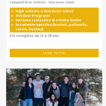
Campbell River Schools - Vancouver Island
High schools a
Vancouver Island
Outdoor Programs
Sistema scolastico di ottimo livello
Accademie sportive (basket, pallavolo,
calcio, hockey)
Età consigliata: dai 15 ai 18 anni
LEGGI TUTTO