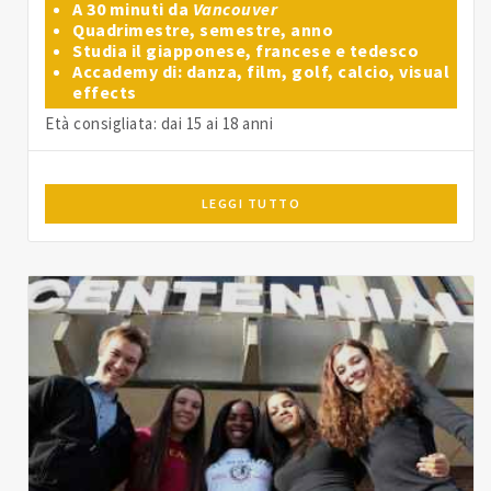
A 30 minuti da
Vancouver
Quadrimestre, semestre, anno
Studia il giapponese, francese e tedesco
Accademy di: danza, film, golf, calcio, visual
effects
Età consigliata: dai 15 ai 18 anni
LEGGI TUTTO