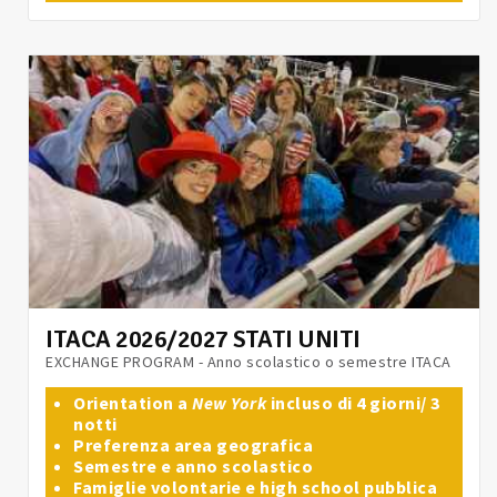
ITACA 2026/2027 STATI UNITI
EXCHANGE PROGRAM - Anno scolastico o semestre ITACA
Orientation a
New York
incluso di 4 giorni/ 3
notti
Preferenza area geografica
Semestre e anno scolastico
Famiglie volontarie e high school pubblica