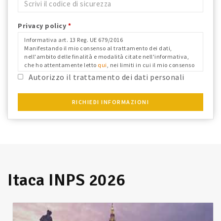
Privacy policy
*
Informativa art. 13 Reg. UE 679/2016
Manifestando il mio consenso al trattamento dei dati,
nell'ambito delle finalità e modalità citate nell'informativa,
che ho attentamente letto
qui
, nei limiti in cui il mio consenso
fosse richiesto ai fini del Reg. Ue 679/2016 e confermo i dati
Autorizzo il trattamento dei dati personali
anagrafici riportati.
RICHIEDI INFORMAZIONI
Itaca INPS 2026