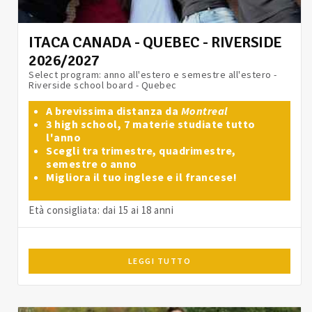
ITACA CANADA - QUEBEC - RIVERSIDE
2026/2027
Select program: anno all'estero e semestre all'estero -
Riverside school board - Quebec
A brevissima distanza da
Montreal
3 high school, 7 materie studiate tutto
l'anno
Scegli tra trimestre, quadrimestre,
semestre o anno
Migliora il tuo inglese e il francese!
Età consigliata: dai 15 ai 18 anni
LEGGI TUTTO