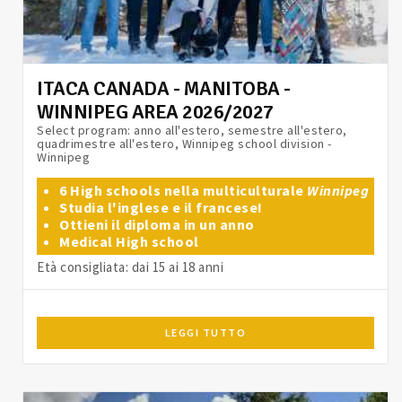
ITACA CANADA - MANITOBA -
WINNIPEG AREA 2026/2027
Select program: anno all'estero, semestre all'estero,
quadrimestre all'estero, Winnipeg school division -
Winnipeg
6 High schools nella multiculturale
Winnipeg
Studia l'inglese e il francese!
Ottieni il diploma in un anno
Medical High school
Età consigliata: dai 15 ai 18 anni
LEGGI TUTTO