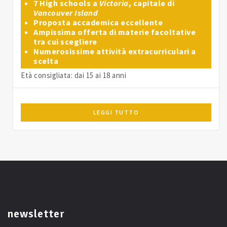
7 High schools a
Victoria
, capitale di
Vancouver Island
Proposta accademica eccellente
Ampissima offerta di materie facoltative
tra cui scegliere
Numerosissime attività extracurriculari a
scelta
Età consigliata: dai 15 ai 18 anni
LEGGI TUTTO
newsletter