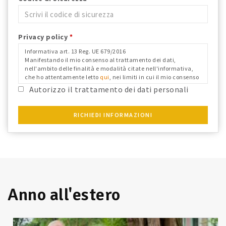
Privacy policy
*
Informativa art. 13 Reg. UE 679/2016
Manifestando il mio consenso al trattamento dei dati,
nell'ambito delle finalità e modalità citate nell'informativa,
che ho attentamente letto
qui
, nei limiti in cui il mio consenso
fosse richiesto ai fini del Reg. Ue 679/2016 e confermo i dati
Autorizzo il trattamento dei dati personali
anagrafici riportati.
RICHIEDI INFORMAZIONI
Anno all'estero