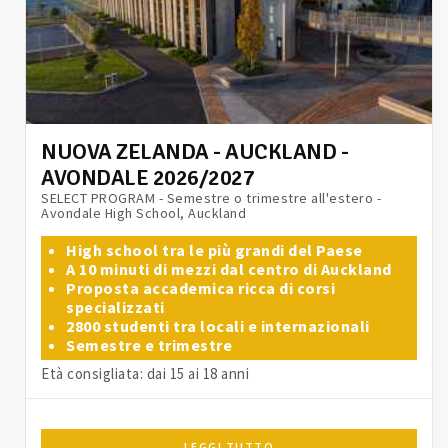
NUOVA ZELANDA - AUCKLAND -
AVONDALE 2026/2027
SELECT PROGRAM - Semestre o trimestre all'estero -
Avondale High School, Auckland
High school tra le più grandi del Paese
A 10 minuti di mezzi dal centro di Auckland
Proposta accademica ricca di corsi
specializzati
2800 studenti tra locali e internazionali
Semestre e trimestre
Età consigliata: dai 15 ai 18 anni
LEGGI TUTTO