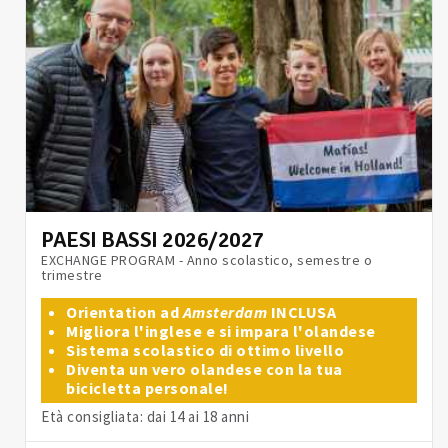
PAESI BASSI 2026/2027
EXCHANGE PROGRAM - Anno scolastico, semestre o
trimestre
Orientation ad
Amsterdam
INCLUSA
Migliora l'inglese e si impara l'olandese
Sistema scolastico di ottimo livello
Diventa un vero olandese con la tua
bicicletta personale!
Età consigliata: dai 14 ai 18 anni