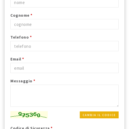
Cognome
*
Telefono
*
Email
*
Messaggio
*
CAMBIA IL CODICE
Codice di Sicurezza
*