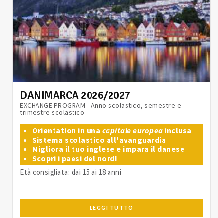
DANIMARCA 2026/2027
EXCHANGE PROGRAM - Anno scolastico, semestre e
trimestre scolastico
Orientation in una
capitale europea
inclusa
Sistema scolastico all'avanguardia
Migliora il tuo inglese e impara il danese
Scopri i paesi del nord!
Età consigliata: dai 15 ai 18 anni
LEGGI TUTTO