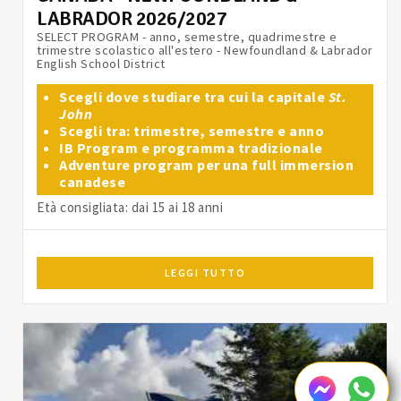
LABRADOR 2026/2027
SELECT PROGRAM - anno, semestre, quadrimestre e
trimestre scolastico all'estero - Newfoundland & Labrador
English School District
Scegli dove studiare tra cui la capitale
St.
John
Scegli tra: trimestre, semestre e anno
IB Program e programma tradizionale
Adventure program per una full immersion
canadese
Età consigliata: dai 15 ai 18 anni
LEGGI TUTTO