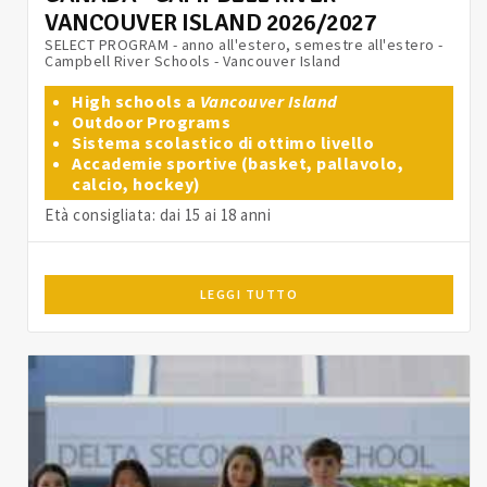
VANCOUVER ISLAND 2026/2027
SELECT PROGRAM - anno all'estero, semestre all'estero -
Campbell River Schools - Vancouver Island
High schools a
Vancouver Island
Outdoor Programs
Sistema scolastico di ottimo livello
Accademie sportive (basket, pallavolo,
calcio, hockey)
Età consigliata: dai 15 ai 18 anni
LEGGI TUTTO