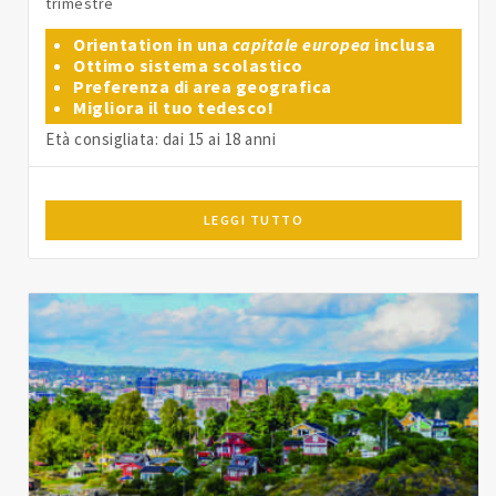
trimestre
Orientation in una
capitale europea
inclusa
Ottimo sistema scolastico
Preferenza di area geografica
Migliora il tuo tedesco!
Età consigliata: dai 15 ai 18 anni
LEGGI TUTTO