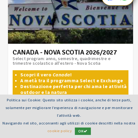
CANADA - NOVA SCOTIA 2026/2027
Select program: anno, semestre, quadrimestre e
trimestre scolastico all'estero - Nova Scotia
Scopri il vero
Canada
!
A metà tra il programma Select e Exchange
Destinazione perfetta per chi ama le attività
outdoor e la natura
Politica sui Cookie: Questo sito utilizza i cookie, anche di terze parti,
Età consigliata: dai 15 ai 18 anni
solamente per migliorare l’esperienza di navigazione e per monitorare
l’attività web.
Navigando nel sito, acconsenti agli utilizzi di cookie descritti nella nostra
LEGGI TUTTO
cookie policy
OK