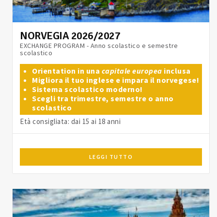
NORVEGIA 2026/2027
EXCHANGE PROGRAM - Anno scolastico e semestre
scolastico
Orientation in una
capitale europea
inclusa
Migliora il tuo inglese e impara il norvegese!
Sistema scolastico moderno!
Scegli tra trimestre, semestre o anno
scolastico
Età consigliata: dai 15 ai 18 anni
LEGGI TUTTO