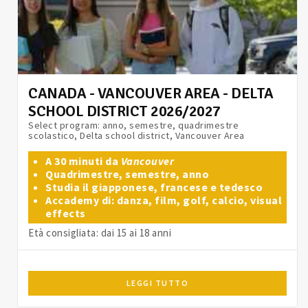
CANADA - VANCOUVER AREA - DELTA
SCHOOL DISTRICT 2026/2027
Select program: anno, semestre, quadrimestre
scolastico, Delta school district, Vancouver Area
A 30 minuti da
Vancouver
Quadrimestre, semestre, anno
Studia il giapponese, francese e tedesco
Accademy di: danza, film, golf, calcio, visual
effects
Età consigliata: dai 15 ai 18 anni
LEGGI TUTTO