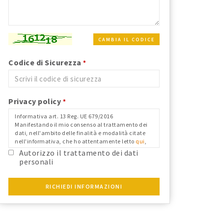
CAMBIA IL CODICE
Codice di Sicurezza
*
Privacy policy
*
Informativa art. 13 Reg. UE 679/2016
Manifestando il mio consenso al trattamento dei
dati, nell'ambito delle finalità e modalità citate
nell'informativa, che ho attentamente letto
qui
,
nei limiti in cui il mio consenso fosse richiesto ai
Autorizzo il trattamento dei dati
fini del Reg. Ue 679/2016 e confermo i dati
personali
anagrafici riportati.
RICHIEDI INFORMAZIONI