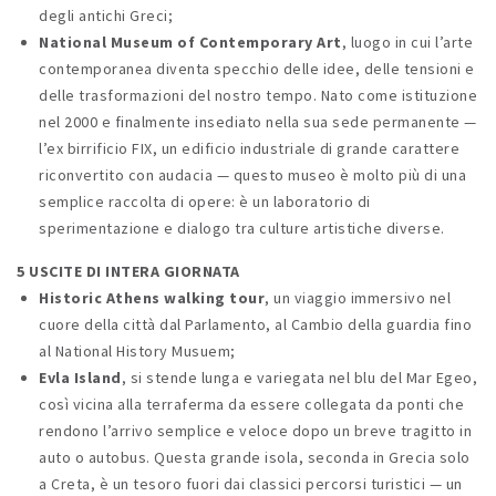
degli antichi Greci;
National Museum of Contemporary Art
, luogo in cui l’arte
contemporanea diventa specchio delle idee, delle tensioni e
delle trasformazioni del nostro tempo. Nato come istituzione
nel 2000 e finalmente insediato nella sua sede permanente —
l’ex birrificio FIX, un edificio industriale di grande carattere
riconvertito con audacia — questo museo è molto più di una
semplice raccolta di opere: è un laboratorio di
sperimentazione e dialogo tra culture artistiche diverse.
5 USCITE DI INTERA GIORNATA
Historic Athens walking tour
, un viaggio immersivo nel
cuore della città dal Parlamento, al Cambio della guardia fino
al National History Musuem;
Evla Island
, si stende lunga e variegata nel blu del Mar Egeo,
così vicina alla terraferma da essere collegata da ponti che
rendono l’arrivo semplice e veloce dopo un breve tragitto in
auto o autobus. Questa grande isola, seconda in Grecia solo
a Creta, è un tesoro fuori dai classici percorsi turistici — un