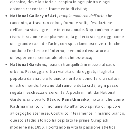
classica, dove la storia si respira in ogni pietra e ogni
colonna racconta un frammento di civiltà;
National Gallery of Art
,
tempio moderno dell’arte
che
racconta, attraverso colori, forme e volti, l’evoluzione
dell’anima visiva greca e internazionale. Dopo un’importante
ristrutturazione e ampliamento, la galleria si erge oggi come
una grande casa dell’arte, con spazi luminosi e vetrate che
fondono l’esterno e l’interno, invitando il visitatore a
un’esperienza sensoriale oltreché estetica;
National Gardens
, oasi di tranquillità in mezzo al caos
urbano. Passeggiare tra i vialetti ombreggiati, i laghetti
popolati da anatre e le aiuole fiorite è come fare un salto in
un altro mondo: lontano dal rumore della città, ogni passo
regala freschezza e serenità. A pochi minuti dai National
Gardens si trova lo
Stadio Panathinaiko
, noto anche come
Kallimarmaro
, un monumento all’antico spirito olimpico e
all’orgoglio ateniese. Costruito interamente in marmo bianco,
questo stadio storico ha ospitato le prime Olimpiadi
moderne nel 1896, riportando in vita la passione atletica