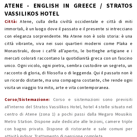
ATENE - ENGLISH IN GREECE / STRATOS
VASSILIKOS HOTEL
Città:
Atene, culla della civiltà occidentale e città di miti
immortali, è un luogo dove il passato e il presente si intrecciano
con eleganza sorprendente. Ma Atene non è solo storia: è una
città vibrante, viva nei suoi quartieri moderni come Plaka e
Monastiraki, dove i caffè all’aperto, le botteghe artigiane e i
mercati colorati raccontano la quotidianità greca con un fascino
unico. Ogni vicolo, ogni pietra, sembra custodire un segreto, un
racconto di gloria, di filosofia o di leggenda. Qui il passato non è
un ricordo distante, ma una compagna costante, che rende ogni
visita un viaggio tra mito, arte e vita contemporanea.
Corso/Sistemazione:
Corso e sistemazioni sono previsiti
all'interno del Stratos Vassilikos Hotel, hotel 4 stelle situato nel
centro di Atene (zona 1) a pochi passi dalla Megaro Mousikis
Metro Station. Dispone aule dedicate alle lezioni, camere triple
con bagno privato. Dispone di ristorante e sale comuni per
attività indoor. Trattamento di pensione completa.