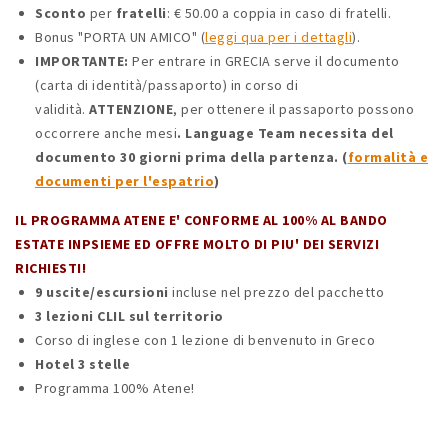
Sconto
per
fratelli
: € 50.00 a coppia in caso di fratelli.
Bonus "PORTA UN AMICO" (
leggi qua per i dettagli
).
IMPORTANTE:
Per entrare in GRECIA serve il documento
(carta di identità/passaporto) in corso di
validità.
ATTENZIONE
, per ottenere il passaporto possono
occorrere anche mesi
.
Language Team necessita del
documento 30 giorni prima della partenza. (
formalità e
documenti per l'espatrio
)
IL PROGRAMMA ATENE E' CONFORME AL 100% AL BANDO
ESTATE INPSIEME ED OFFRE MOLTO DI PIU' DEI SERVIZI
RICHIESTI!
9 uscite/escursioni
incluse nel prezzo del pacchetto
3 lezioni CLIL sul territorio
Corso di inglese con 1 lezione di benvenuto in Greco
Hotel 3 stelle
Programma 100% Atene!