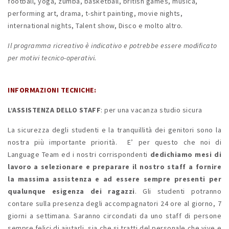
football, yoga, zumba, basketball, british games, musica,
performing art, drama, t-shirt painting, movie nights,
international nights, Talent show, Disco e molto altro.
Il programma ricreativo è indicativo e potrebbe essere modificato
per motivi tecnico-operativi.
INFORMAZIONI TECNICHE:
L’ASSISTENZA DELLO STAFF
: per una vacanza studio sicura
La sicurezza degli studenti e la tranquillità dei genitori sono la
nostra più importante priorità. E’ per questo che noi di
Language Team ed i nostri corrispondenti
dedichiamo mesi di
lavoro a selezionare e preparare il nostro staff a fornire
la massima assistenza e ad essere sempre presenti per
qualunque esigenza dei ragazzi
. Gli studenti potranno
contare sulla presenza degli accompagnatori 24 ore al giorno, 7
giorni a settimana. Saranno circondati da uno staff di persone
sempre felici di aiutarli, sia che si tratti del personale che vive e