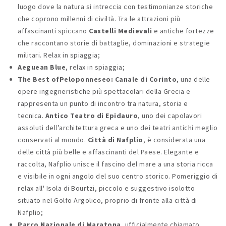
luogo dove la natura si intreccia con testimonianze storiche
che coprono millenni di civiltà. Tra le attrazioni più
affascinanti spiccano
Castelli Medievali
e antiche fortezze
che raccontano storie di battaglie, dominazioni e strategie
militari. Relax in spiaggia;
Aeguean Blue
, relax in spiaggia;
The Best ofPeloponneseo:
Canale di Corinto
, una delle
opere ingegneristiche più spettacolari della Grecia e
rappresenta un punto di incontro tra natura, storia e
tecnica.
Antico Teatro di Epidauro
, uno dei capolavori
assoluti dell’architettura greca e uno dei teatri antichi meglio
conservati al mondo.
Città di Nafplio
, è considerata una
delle città più belle e affascinanti del Paese. Elegante e
raccolta, Nafplio unisce il fascino del mare a una storia ricca
e visibile in ogni angolo del suo centro storico. Pomeriggio di
relax all' Isola di Bourtzi, piccolo e suggestivo isolotto
situato nel Golfo Argolico, proprio di fronte alla città di
Nafplio;
Parco Nazionale di Maratona
, ufficialmente chiamato