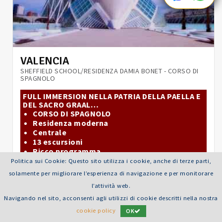
VALENCIA
SHEFFIELD SCHOOL/RESIDENZA DAMIA BONET - CORSO DI
SPAGNOLO
FULL IMMERSION NELLA PATRIA DELLA PAELLA E
DEL SACRO GRAAL…
CORSO DI SPAGNOLO
Residenza moderna
Centrale
13 escursioni
Ricco programma
Politica sui Cookie: Questo sito utilizza i cookie, anche di terze parti,
Età consigliata: 14-20 anni
Durata: 15 giorni / 14 notti
solamente per migliorare l’esperienza di navigazione e per monitorare
l’attività web.
Navigando nel sito, acconsenti agli utilizzi di cookie descritti nella nostra
LEGGI TUTTO
cookie policy
OK