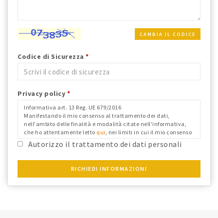
CAMBIA IL CODICE
Codice di Sicurezza
*
Privacy policy
*
Informativa art. 13 Reg. UE 679/2016
Manifestando il mio consenso al trattamento dei dati,
nell'ambito delle finalità e modalità citate nell'informativa,
che ho attentamente letto
qui
, nei limiti in cui il mio consenso
fosse richiesto ai fini del Reg. Ue 679/2016 e confermo i dati
Autorizzo il trattamento dei dati personali
anagrafici riportati.
RICHIEDI INFORMAZIONI