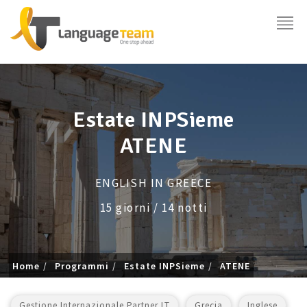
Estate INPSieme
ATENE
ENGLISH IN GREECE
15 giorni / 14 notti
Home
Programmi
Estate INPSieme
ATENE
Gestione Internazionale Partner LT
Grecia
Inglese