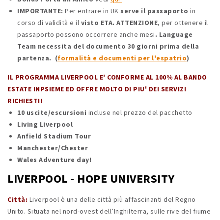
IMPORTANTE:
Per entrare in UK
serve il passaporto
in
corso di validità e il
visto ETA.
ATTENZIONE
, per ottenere il
passaporto possono occorrere anche mesi
.
Language
Team necessita del documento 30 giorni prima della
partenza. (
formalità e documenti per l'espatrio
)
IL PROGRAMMA LIVERPOOL E' CONFORME AL 100% AL BANDO
ESTATE INPSIEME ED OFFRE MOLTO DI PIU' DEI SERVIZI
RICHIESTI!
10 uscite/escursioni
incluse nel prezzo del pacchetto
Living Liverpool
Anfield Stadium Tour
Manchester/Chester
Wales Adventure day!
LIVERPOOL - HOPE UNIVERSITY
Città:
Liverpool è una delle città più affascinanti del Regno
Unito. Situata nel nord-ovest dell’Inghilterra, sulle rive del fiume