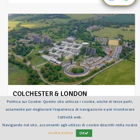
COLCHESTER & LONDON
UNIVERSITY OF ESSEX
Politica sui Cookie: Questo sito utilizza i cookie, anche di terze parti,
solamente per migliorare l’esperienza di navigazione e per monitorare
CENTRO CHIUSO
l’attività web.
COLCHESTER, TRA STORIA ROMANA E FASCINO
Navigando nel sito, acconsenti agli utilizzi di cookie descritti nella nostra
MEDIEVALE
TURNO SPECIALE PRECARI!
cookie policy
OK
Pogramma full immersion