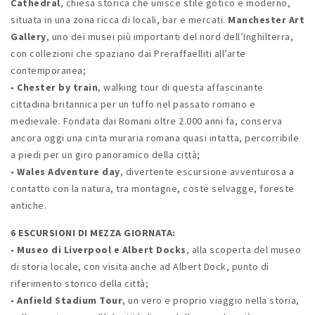
Cathedral
, chiesa storica che unisce stile gotico e moderno,
situata in una zona ricca di locali, bar e mercati.
Manchester Art
Gallery
, uno dei musei più importanti del nord dell’Inghilterra,
con collezioni che spaziano dai Preraffaelliti all’arte
contemporanea;
•
Chester
by train
, walking tour di questa affascinante
cittadina britannica per un tuffo nel passato romano e
medievale. Fondata dai Romani oltre 2.000 anni fa, conserva
ancora oggi una cinta muraria romana quasi intatta, percorribile
a piedi per un giro panoramico della città;
•
Wales Adventure day
, divertente escursione avventurosa a
contatto con la natura, tra montagne, coste selvagge, foreste
antiche.
6 ESCURSIONI DI MEZZA GIORNATA:
•
Museo di Liverpool e Albert Docks
, alla scoperta del museo
di storia locale, con visita anche ad Albert Dock, punto di
riferimento storico della città;
•
Anfield Stadium Tour
, un vero e proprio viaggio nella storia,