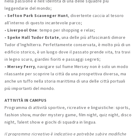
nella passione e nell’identità di una delle squadre più
leggendarie del mondo;
•
Sefton Park Scavenger Hunt
, divertente caccia al tesoro
all’interno di questo incantevole parco;
•
Liverpool One
: tempo per shopping e relax;
•
Speke Hall Tudor Estate
, una delle più affascinanti dimore
Tudor d’Inghilterra. Perfettamente conservata, è molto più di un
edificio storico, è un luogo dove il passato prende vita, tra travi
in legno scuro, giardini fioriti e passaggi segreti;
•
Mersey Ferry
, navigare sul fiume Mersey non è solo un modo
rilassante per scoprire la città da una prospettiva diversa, ma
anche un tuffo nella storia marittima di una delle città portuali
più importanti del mondo.
ATTIVITÀ IN CAMPUS
Programma di attività sportive, ricreative e linguistiche: sports,
fashion show, murder mystery game, film night, quiz night, disco
night, Talent show e giochi di squadra in lingua.
Il programma ricreativo è indicativo e potrebbe subire modifiche