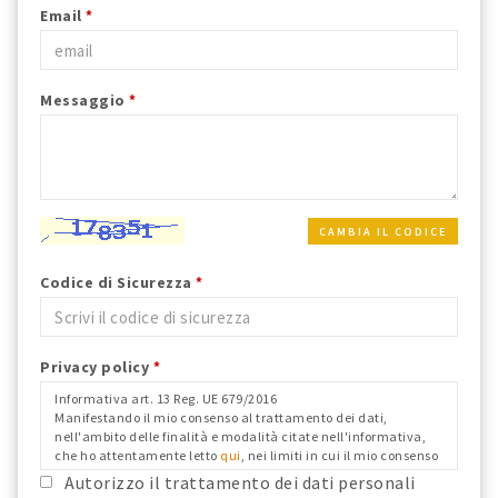
Email
*
Messaggio
*
CAMBIA IL CODICE
Codice di Sicurezza
*
Privacy policy
*
Informativa art. 13 Reg. UE 679/2016
Manifestando il mio consenso al trattamento dei dati,
nell'ambito delle finalità e modalità citate nell'informativa,
che ho attentamente letto
qui
, nei limiti in cui il mio consenso
fosse richiesto ai fini del Reg. Ue 679/2016 e confermo i dati
Autorizzo il trattamento dei dati personali
anagrafici riportati.