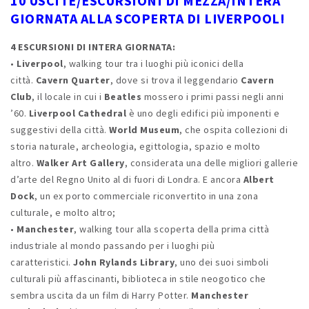
10 USCITE/ESCURSIONI DI MEZZA/INTERA
GIORNATA ALLA SCOPERTA DI LIVERPOOL!
4 ESCURSIONI DI INTERA GIORNATA:
•
Liverpool
, walking tour tra i luoghi più iconici della
città.
Cavern Quarter
, dove si trova il leggendario
Cavern
Club
, il locale in cui i
Beatles
mossero i primi passi negli anni
’60.
Liverpool Cathedral
è uno degli edifici più imponenti e
suggestivi della città.
World Museum
, che ospita collezioni di
storia naturale, archeologia, egittologia, spazio e molto
altro.
Walker Art Gallery
, considerata una delle migliori gallerie
d’arte del Regno Unito al di fuori di Londra. E ancora
Albert
Dock
, un ex porto commerciale riconvertito in una zona
culturale, e molto altro;
•
Manchester
, walking tour alla scoperta della prima città
industriale al mondo passando per i luoghi più
caratteristici.
John Rylands Library
, uno dei suoi simboli
culturali più affascinanti, biblioteca in stile neogotico che
sembra uscita da un film di Harry Potter.
Manchester