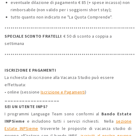
eventuale dilazione di pagamento € 85 (+ spese incasso) non
rimborsabile (non valido per i soggiorni short stay);
tutto quanto non indicato ne "La Quota Comprende".
******************************************************************
SPECIALE SCONTO FRATELLI
: € 50 di sconto a coppia a
settimana
******************************************************************
ISCRIZIONE E PAGAMENTI
La richiesta di iscrizione alla Vacanza Studio può essere
effettuata:
• online (sessione
Iscrizione e Pagamenti
)
___________________
SEI UN UTENTE INPS?
I programmi Language Team sono conformi al
Bando Estate
INPSieme
e includono tutti i servizi richiesti. Nella
sezione
Estate INPSieme
troverete le proposte di vacanza studio di
gruppo all’estero con il bando INPS,
iscriviti al nostro gruppo