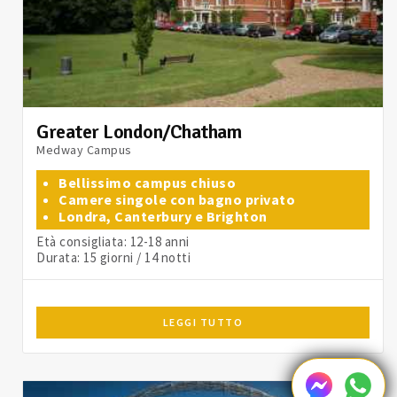
Greater London/Chatham
Medway Campus
Bellissimo campus chiuso
Camere singole con bagno privato
Londra, Canterbury e Brighton
Età consigliata: 12-18 anni
Durata: 15 giorni / 14 notti
LEGGI TUTTO