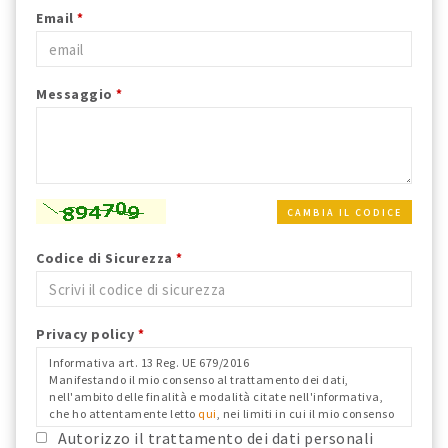
Email
*
Messaggio
*
CAMBIA IL CODICE
Codice di Sicurezza
*
Privacy policy
*
Informativa art. 13 Reg. UE 679/2016
Manifestando il mio consenso al trattamento dei dati,
nell'ambito delle finalità e modalità citate nell'informativa,
che ho attentamente letto
qui
, nei limiti in cui il mio consenso
fosse richiesto ai fini del Reg. Ue 679/2016 e confermo i dati
Autorizzo il trattamento dei dati personali
anagrafici riportati.