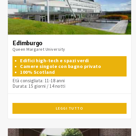
Edimburgo
Queen Margaret University
Edifici high-tech e spazi verdi
Camere singole con bagno privato
100% Scotland
Età consigliata: 11-18 anni
Durata: 15 giorni / 14 notti
LEGGI TUTTO