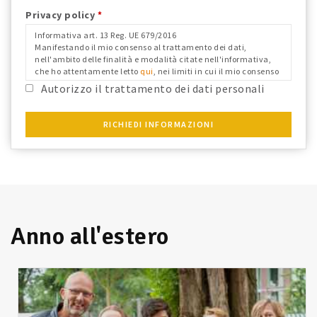
Privacy policy
*
Informativa art. 13 Reg. UE 679/2016
Manifestando il mio consenso al trattamento dei dati,
nell'ambito delle finalità e modalità citate nell'informativa,
che ho attentamente letto
qui
, nei limiti in cui il mio consenso
fosse richiesto ai fini del Reg. Ue 679/2016 e confermo i dati
Autorizzo il trattamento dei dati personali
anagrafici riportati.
RICHIEDI INFORMAZIONI
Anno all'estero