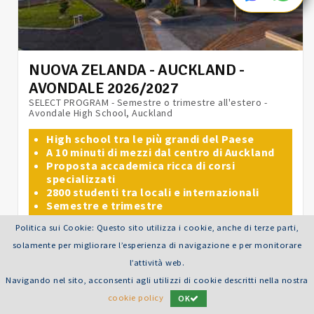
NUOVA ZELANDA - AUCKLAND -
AVONDALE 2026/2027
SELECT PROGRAM - Semestre o trimestre all'estero -
Avondale High School, Auckland
High school tra le più grandi del Paese
A 10 minuti di mezzi dal centro di Auckland
Proposta accademica ricca di corsi
specializzati
2800 studenti tra locali e internazionali
Semestre e trimestre
Età consigliata: dai 15 ai 18 anni
Politica sui Cookie: Questo sito utilizza i cookie, anche di terze parti,
solamente per migliorare l’esperienza di navigazione e per monitorare
l’attività web.
LEGGI TUTTO
Navigando nel sito, acconsenti agli utilizzi di cookie descritti nella nostra
cookie policy
OK