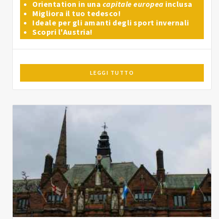
Orientation in una
capitale europea
inclusa
Migliora il tuo tedesco!
Ideale per gli amanti degli sport invernali
Scopri l'Austria!
LEGGI TUTTO