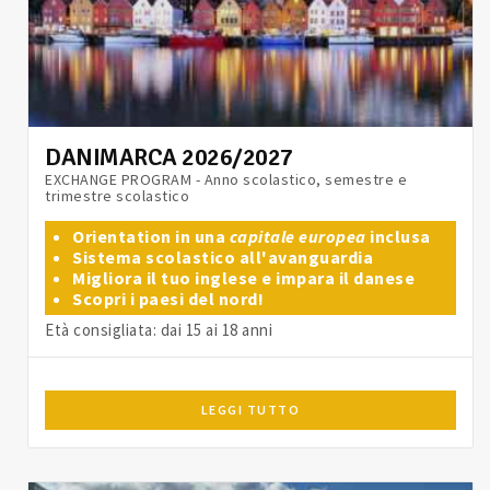
DANIMARCA 2026/2027
EXCHANGE PROGRAM - Anno scolastico, semestre e
trimestre scolastico
Orientation in una
capitale europea
inclusa
Sistema scolastico all'avanguardia
Migliora il tuo inglese e impara il danese
Scopri i paesi del nord!
Età consigliata: dai 15 ai 18 anni
LEGGI TUTTO