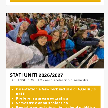
STATI UNITI 2026/2027
EXCHANGE PROGRAM - Anno scolastico o semestre
Orientation a
New York
incluso di 4 giorni/ 3
notti
Preferenza area geografica
Semestre e anno scolastico
Famiglie volontarie e high school pubblica