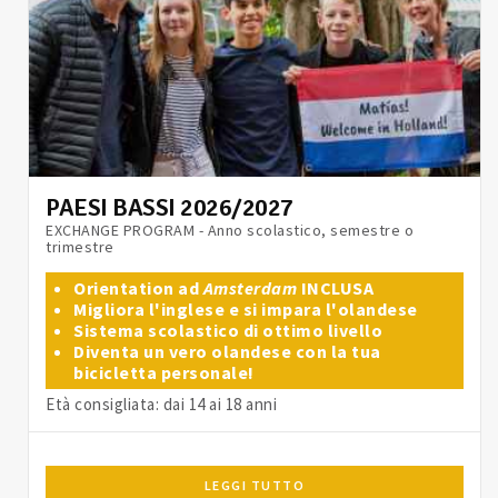
PAESI BASSI 2026/2027
EXCHANGE PROGRAM - Anno scolastico, semestre o
trimestre
Orientation ad
Amsterdam
INCLUSA
Migliora l'inglese e si impara l'olandese
Sistema scolastico di ottimo livello
Diventa un vero olandese con la tua
bicicletta personale!
Età consigliata: dai 14 ai 18 anni
LEGGI TUTTO