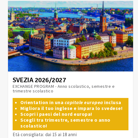
SVEZIA 2026/2027
EXCHANGE PROGRAM - Anno scolastico, semestre e
trimestre scolastico
Orientation in una
capitale europea
inclusa
Migliora il tuo inglese e impara lo svedese!
Scopri i paesi del nord europa!
Scegli tra trimestre, semestre o anno
scolastico!
Età consigliata: dai 15 ai 18 anni