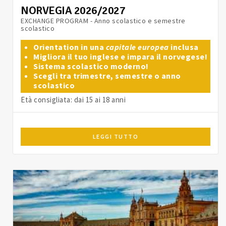
NORVEGIA 2026/2027
EXCHANGE PROGRAM - Anno scolastico e semestre
scolastico
Orientation in una
capitale europea
inclusa
Migliora il tuo inglese e impara il norvegese!
Sistema scolastico moderno!
Scegli tra trimestre, semestre o anno
scolastico
Età consigliata: dai 15 ai 18 anni
LEGGI TUTTO