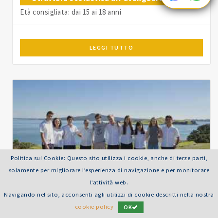
Età consigliata: dai 15 ai 18 anni
LEGGI TUTTO
Politica sui Cookie: Questo sito utilizza i cookie, anche di terze parti,
solamente per migliorare l’esperienza di navigazione e per monitorare
l’attività web.
Navigando nel sito, acconsenti agli utilizzi di cookie descritti nella nostra
NUOVA ZELANDA - CHRISTCHURCH -
cookie policy
OK
CASHMERE 2026/2027