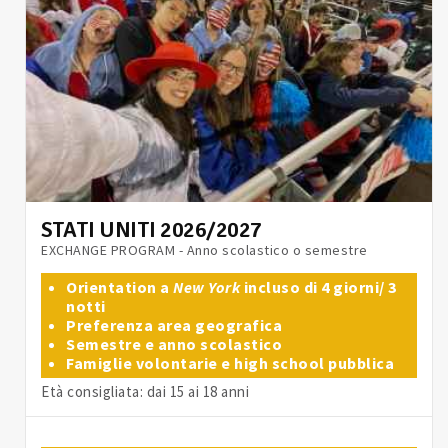
STATI UNITI 2026/2027
EXCHANGE PROGRAM - Anno scolastico o semestre
Orientation a
New York
incluso di 4 giorni/ 3
notti
Preferenza area geografica
Semestre e anno scolastico
Famiglie volontarie e high school pubblica
Età consigliata: dai 15 ai 18 anni