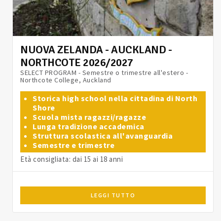
NUOVA ZELANDA - AUCKLAND -
NORTHCOTE 2026/2027
SELECT PROGRAM - Semestre o trimestre all'estero -
Northcote College, Auckland
Storica high school nella cittadina di North
Shore
Scuola mista ragazzi/ragazze
Lunga tradizione accademica
Struttura scolastica all'avanguardia
Semestre e trimestre
Età consigliata: dai 15 ai 18 anni
LEGGI TUTTO