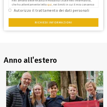
nell'ambito delle finalità e modalità citate nell'informativa,
che ho attentamente letto
qui
, nei limiti in cui il mio consenso
fosse richiesto ai fini del Reg. Ue 679/2016 e confermo i dati
Autorizzo il trattamento dei dati personali
anagrafici riportati.
RICHIEDI INFORMAZIONI
Anno all'estero