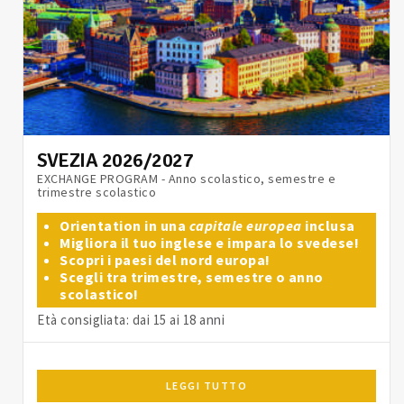
SVEZIA 2026/2027
EXCHANGE PROGRAM - Anno scolastico, semestre e
trimestre scolastico
Orientation in una
capitale europea
inclusa
Migliora il tuo inglese e impara lo svedese!
Scopri i paesi del nord europa!
Scegli tra trimestre, semestre o anno
scolastico!
Età consigliata: dai 15 ai 18 anni
LEGGI TUTTO