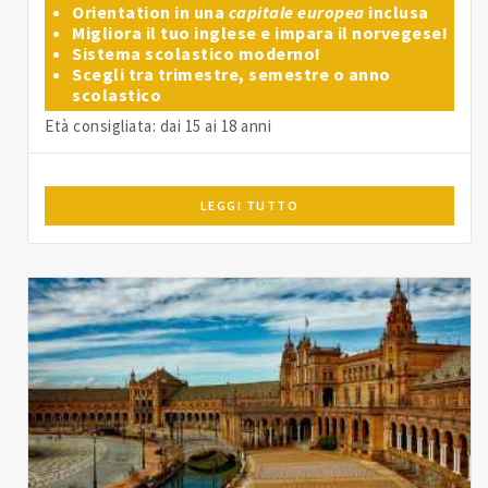
Orientation in una
capitale europea
inclusa
Migliora il tuo inglese e impara il norvegese!
Sistema scolastico moderno!
Scegli tra trimestre, semestre o anno
scolastico
Età consigliata: dai 15 ai 18 anni
LEGGI TUTTO