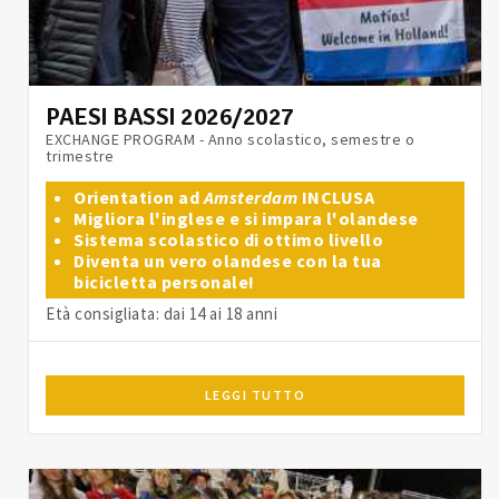
PAESI BASSI 2026/2027
EXCHANGE PROGRAM - Anno scolastico, semestre o
trimestre
Orientation ad
Amsterdam
INCLUSA
Migliora l'inglese e si impara l'olandese
Sistema scolastico di ottimo livello
Diventa un vero olandese con la tua
bicicletta personale!
Età consigliata: dai 14 ai 18 anni
LEGGI TUTTO