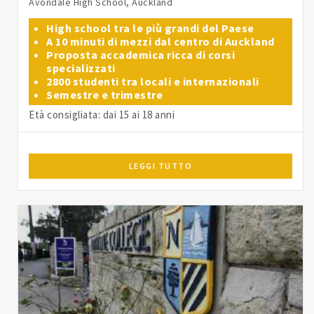
Avondale High School, Auckland
High school tra le più grandi del Paese
A 10 minuti di mezzi dal centro di Auckland
Proposta accademica ricca di corsi
specializzati
2800 studenti tra locali e internazionali
Semestre e trimestre
Età consigliata: dai 15 ai 18 anni
LEGGI TUTTO