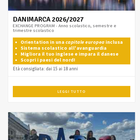
DANIMARCA 2026/2027
EXCHANGE PROGRAM - Anno scolastico, semestre e
trimestre scolastico
Orientation in una
capitale europea
inclusa
Sistema scolastico all'avanguardia
Migliora il tuo inglese e impara il danese
Scopri i paesi del nord!
Età consigliata: dai 15 ai 18 anni
LEGGI TUTTO