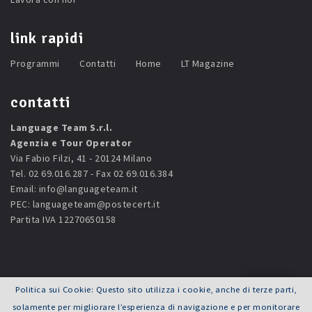
link rapidi
Programmi
Contatti
Home
LT Magazine
contatti
Language Team S.r.l.
Agenzia e Tour Operator
Via Fabio Filzi, 41 - 20124 Milano
Tel. 02 69.016.287 - Fax 02 69.016.384
Email:
info@languageteam.it
PEC:
languageteam@postecert.it
Partita IVA 12270650158
Politica sui Cookie: Questo sito utilizza i cookie, anche di terze parti,
© 2026 Language Team Srl - Powered by
Joy ADV
solamente per migliorare l’esperienza di navigazione e per monitorare