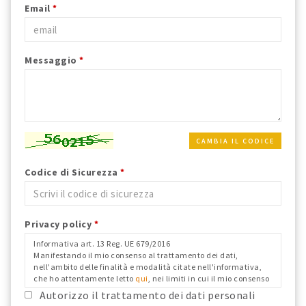
Email
*
Messaggio
*
CAMBIA IL CODICE
Codice di Sicurezza
*
Privacy policy
*
Informativa art. 13 Reg. UE 679/2016
Manifestando il mio consenso al trattamento dei dati,
nell'ambito delle finalità e modalità citate nell'informativa,
che ho attentamente letto
qui
, nei limiti in cui il mio consenso
fosse richiesto ai fini del Reg. Ue 679/2016 e confermo i dati
Autorizzo il trattamento dei dati personali
anagrafici riportati.