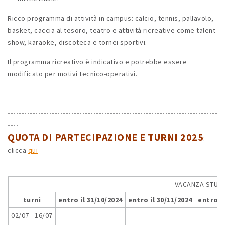
Ricco programma di attività in campus: calcio, tennis, pallavolo,
basket, caccia al tesoro, teatro e attività ricreative come talent
show, karaoke, discoteca e tornei sportivi.
Il programma ricreativo è indicativo e potrebbe essere
modificato per motivi tecnico-operativi.
----------------------------------------------------------------------------
----
QUOTA DI PARTECIPAZIONE E TURNI 2025
:
clicca
qui
-------------------------------------------------------------------------------------
VACANZA STUDI
turni
entro il
31/10/2024
entro il 30/11/2024
entro il
02/07 - 16/07