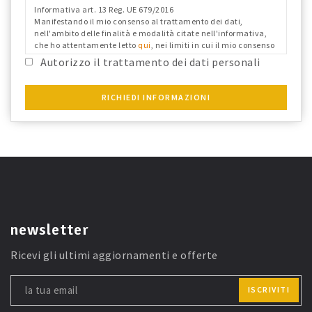
Informativa art. 13 Reg. UE 679/2016
Manifestando il mio consenso al trattamento dei dati,
nell'ambito delle finalità e modalità citate nell'informativa,
che ho attentamente letto
qui
, nei limiti in cui il mio consenso
fosse richiesto ai fini del Reg. Ue 679/2016 e confermo i dati
Autorizzo il trattamento dei dati personali
anagrafici riportati.
RICHIEDI INFORMAZIONI
newsletter
Ricevi gli ultimi aggiornamenti e offerte
ISCRIVITI