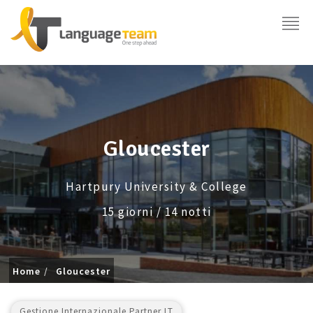
Gloucester
Hartpury University & College
15 giorni / 14 notti
Home
Gloucester
Gestione Internazionale Partner LT