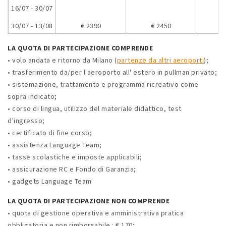
16/07 - 30/07
30/07 - 13/08
€ 2390
€ 2450
€
LA QUOTA DI PARTECIPAZIONE COMPRENDE
• volo andata e ritorno da Milano (
partenze da altri aeroporti
);
• trasferimento da/per l'aeroporto all' estero in pullman privato;
• sistemazione, trattamento e programma ricreativo come
sopra indicato;
• corso di lingua, utilizzo del materiale didattico, test
d'ingresso;
• certificato di fine corso;
• assistenza Language Team;
• tasse scolastiche e imposte applicabili;
• assicurazione RC e Fondo di Garanzia;
• gadgets Language Team
LA QUOTA DI PARTECIPAZIONE NON COMPRENDE
• quota di gestione operativa e amministrativa pratica
obbligatoria e non rimborsabile : € 170;