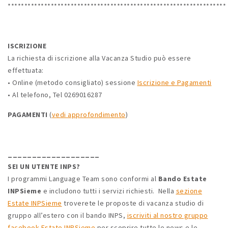
******************************************************************
ISCRIZIONE
La richiesta di iscrizione alla Vacanza Studio può essere
effettuata:
• Online (metodo consigliato) sessione
Iscrizione e Pagamenti
• Al telefono, Tel 0269016287
PAGAMENTI
(
vedi approfondimento
)
___________________
SEI UN UTENTE INPS?
I programmi Language Team sono conformi al
Bando Estate
INPSieme
e includono tutti i servizi richiesti. Nella
sezione
Estate INPSieme
troverete le proposte di vacanza studio di
gruppo all’estero con il bando INPS,
iscriviti al nostro gruppo
facebook Estate INPSieme
per scoprire tutte le news e le