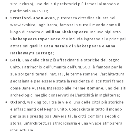
sito incluso), uno dei siti preistorici più famosi al mondo e
patrimonio UNESCO;
Stratford-Upon-Avon
, pittoresca cittadina situata nel
Warwickshire, Inghilterra, famosa in tutto il mondo come il
luogo di nascita di
William Shakespeare
. Incluso biglietto
Shakespeare Experience
che include ingresso alle principali
attrazioni quali la
Casa Natale di Shakespeare
e
Anna
Hathaway’s Cottage
;
Bath
, una delle città più affascinanti e storiche del Regno
Unito. Patrimonio dell'umanità dell'UNESCO, è famosa per le
sue sorgenti termali naturali, le terme romane, l'architettura
georgiana e per essere stata la residenza di scrittori famosi
come Jane Austen. Ingresso alle
Terme Romane
, uno dei siti
archeologici meglio conservati dell'antichità in Inghilterra;
Oxford
, walking tour tra le vie di una delle città più storiche
e affascinanti del Regno Unito. Conosciuta in tutto il mondo
per la sua prestigiosa Università, la città combina secoli di
storia, un'architettura straordinaria e una vivace atmosfera
intellettuale.