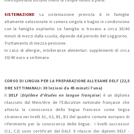
metropolitana distano meno di cinque minuti a piedi.
SISTEMAZIONE
: La sistemazione prevista è in famiglie
altamente selezionate in camera singola e bagno in condivisione
con la famiglia ospitante. Le famiglie si trovano a circa 30/40
minuti di mezzi dalla scuola, dipende dal periodo del soggiorno.
Trattamento di mezza pensione.
In caso di allergie, intolleranze alimentari: supplementi di circa
30/40 euro a settimana
CORSO DI LINGUA PER LA PREPARAZIONE ALL’ESAME DELF (22,5
ORE SETTIMANALI: 30 lezioni da 45 minuti l’una)
Il
DELF
(
Diplôme d'études en langue française
) è un diploma
rilasciato dal Ministère de l'Education nationale française che
attesta la conoscenza della lingua francese come lingua
straniera nei livelli A1, A2, B1, B2 del quadro comune europeo di
riferimento per la conoscenza delle lingue. I livelli successivi
(C1, C2) sono certificati dal DALF. Il rilascio dei diplomi DELF -