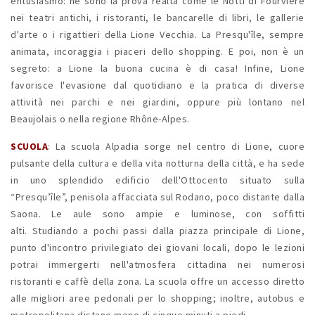
entusiasmo: ne sono la prova realtà come le Notti di Fourvière
nei teatri antichi, i ristoranti, le bancarelle di libri, le gallerie
d'arte o i rigattieri della Lione Vecchia. La Presqu'île, sempre
animata, incoraggia i piaceri dello shopping. E poi, non è un
segreto: a Lione la buona cucina è di casa! Infine, Lione
favorisce l'evasione dal quotidiano e la pratica di diverse
attività nei parchi e nei giardini, oppure più lontano nel
Beaujolais o nella regione Rhône-Alpes.
SCUOLA
: La scuola Alpadia sorge nel centro di Lione, cuore
pulsante della cultura e della vita notturna della città, e ha sede
in uno splendido edificio dell'Ottocento situato sulla
“Presqu’île”, penisola affacciata sul Rodano, poco distante dalla
Saona. Le aule sono ampie e luminose, con soffitti
alti. Studiando a pochi passi dalla piazza principale di Lione,
punto d'incontro privilegiato dei giovani locali, dopo le lezioni
potrai immergerti nell'atmosfera cittadina nei numerosi
ristoranti e caffè della zona. La scuola offre un accesso diretto
alle migliori aree pedonali per lo shopping; inoltre, autobus e