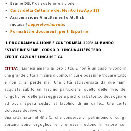
Esame DELF
da sostenere a Lione
Carta della Cultura e del Merito (ex App 18)
Assicurazione Annullamento All Risk
inclusa
(
v.approfondimento
)
Formalità e documenti per l' Espatrio
.
IL PROGRAMMA A LIONE È CONFORMEAL 100% AL BANDO
ESTATE INPSIEME - CORSO DI LINGUA ALL' ESTERO -
CERTIFICAZIONE LINGUISTICA
CITTA’
: I Lionesi amano la loro città. E non è un caso: vivono in
una grande città a misura d'uomo, in cui è possibile trovare tutto
e non ci si perde mai! Una città attraversata da due fiumi
acquista subito un fascino particolare: quello delle rive, dei
lungofiume, delle passeggiate a piedi o in battello, del sognare
ad occhi aperti seduti al tavolino di un caffè... Una certa
dolcezza del vivere.
Una città nata nel 43 a.C., che conserva un patrimonio di cui gli
abitanti sono orgogliosi e che essi mettono in valore con