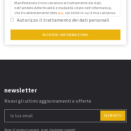
Manifestando il mio consenso al trattamento dei dati,
nell'ambito delle finalità e modalità citate nell'informativa,
che ho attentamente letto
qui
, nei limiti in cui il mio consenso
fosse richiesto ai fini del Reg. Ue 679/2016 e confermo i dati
Autorizzo il trattamento dei dati personali
anagrafici riportati.
RICHIEDI INFORMAZIONI
newsletter
Ricevi gli ultimi aggiornamenti e offerte
ISCRIVITI
Non ti preoccupare, non inviamo spam!