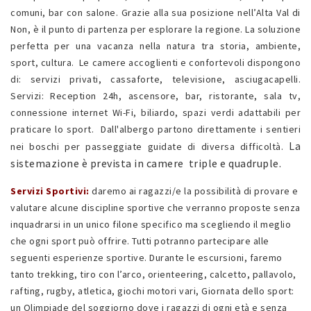
comuni, bar con salone. Grazie alla sua posizione nell’Alta Val di
Non, è il punto di partenza per esplorare la regione. La soluzione
perfetta per una vacanza nella natura tra storia, ambiente,
sport, cultura. Le camere accoglienti e confortevoli dispongono
di: servizi privati, cassaforte, televisione, asciugacapelli.
Servizi: Reception 24h, ascensore, bar, ristorante, sala tv,
connessione internet Wi-Fi, biliardo, spazi verdi adattabili per
praticare lo sport. Dall'albergo partono direttamente i sentieri
La
nei boschi per passeggiate guidate di diversa difficoltà.
sistemazione è prevista in camere triple e quadruple.
Servizi Sportivi:
daremo ai ragazzi/e la possibilità di provare e
valutare alcune discipline sportive che verranno proposte senza
inquadrarsi in un unico filone specifico ma scegliendo il meglio
che ogni sport può offrire. Tutti potranno partecipare alle
seguenti esperienze sportive. Durante le escursioni, faremo
tanto trekking, tiro con l’arco, orienteering, calcetto, pallavolo,
rafting, rugby, atletica, giochi motori vari, Giornata dello sport:
un Olimpiade del soggiorno dove i ragazzi di ogni età e senza