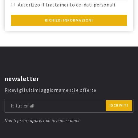
fosse richiesto ai fini del Reg. Ue 679/2016 e confermo i dati
Autorizzo il trattamento dei dati personali
anagrafici riportati.
RICHIEDI INFORMAZIONI
newsletter
Ricevi gli ultimi aggiornamenti e offerte
ISCRIVITI
Non ti preoccupare, non inviamo spam!