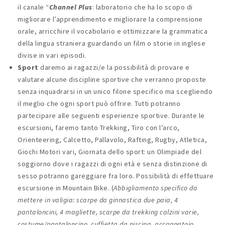
il canale “
Channel Plus
: laboratorio che ha lo scopo di
migliorare l’apprendimento e migliorare la comprensione
orale, arricchire il vocabolario e ottimizzare la grammatica
della lingua straniera guardando un film o storie in inglese
divise in vari episodi.
Sport
daremo ai ragazzi/e la possibilità di provare e
valutare alcune discipline sportive che verranno proposte
senza inquadrarsi in un unico filone specifico ma scegliendo
il meglio che ogni sport può offrire. Tutti potranno
partecipare alle seguenti esperienze sportive. Durante le
escursioni, faremo tanto Trekking, Tiro con l’arco,
Orienteering, Calcetto, Pallavolo, Rafting, Rugby, Atletica,
Giochi Motori vari, Giornata dello sport: un Olimpiade del
soggiorno dove i ragazzi di ogni età e senza distinzione di
sesso potranno gareggiare fra loro. Possibilità di effettuare
escursione in Mountain Bike. (
Abbigliamento specifico da
mettere in valigia: scarpe da ginnastica due paia, 4
pantaloncini, 4 magliette, scarpe da trekking calzini varie,
costume/pantaloncino, cuffietta da piscina, accappatoio,