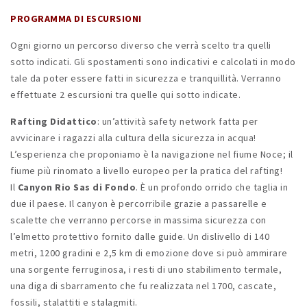
PROGRAMMA DI ESCURSIONI
Ogni giorno un percorso diverso che verrà scelto tra quelli
sotto indicati. Gli spostamenti sono indicativi e calcolati in modo
tale da poter essere fatti in sicurezza e tranquillità. Verranno
effettuate 2 escursioni tra quelle qui sotto indicate.
Rafting Didattico
: un’attività safety network fatta per
avvicinare i ragazzi alla cultura della sicurezza in acqua!
L’esperienza che proponiamo è la navigazione nel fiume Noce; il
fiume più rinomato a livello europeo per la pratica del rafting!
Il
Canyon Rio Sas di Fondo
. È un profondo orrido che taglia in
due il paese. Il canyon è percorribile grazie a passarelle e
scalette che verranno percorse in massima sicurezza con
l’elmetto protettivo fornito dalle guide. Un dislivello di 140
metri, 1200 gradini e 2,5 km di emozione dove si può ammirare
una sorgente ferruginosa, i resti di uno stabilimento termale,
una diga di sbarramento che fu realizzata nel 1700, cascate,
fossili, stalattiti e stalagmiti.