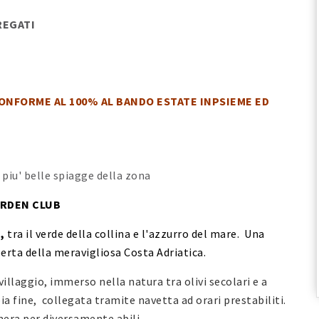
EGATI
ONFORME AL 100% AL BANDO ESTATE INPSIEME ED
!
 piu' belle spiagge della zona
ARDEN CLUB
,
tra il verde della collina e l'azzurro del mare. Una
perta della meravigliosa Costa Adriatica.
illaggio, immerso nella natura tra olivi secolari e a
ia fine, collegata tramite navetta ad orari prestabiliti.
mera per diversamente abili.