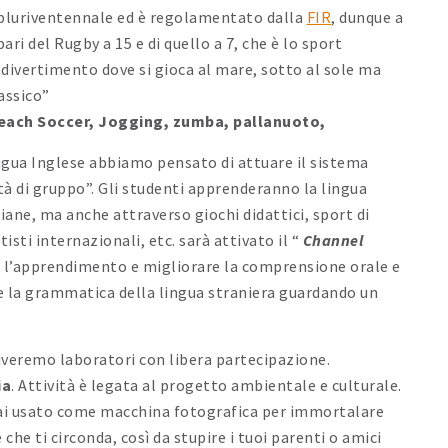
a pluriventennale ed è regolamentato dalla
FIR
, dunque a
pari del Rugby a 15 e di quello a 7, che è lo sport
o divertimento dove si gioca al mare, sotto al sole ma
assico”
 Beach Soccer, Jogging, zumba, pallanuoto,
ingua Inglese abbiamo pensato di attuare il sistema
ità di gruppo”. Gli studenti apprenderanno la lingua
diane, ma anche attraverso giochi didattici, sport di
ti internazionali, etc. sarà attivato il “
Channel
re l’apprendimento e migliorare la comprensione orale e
are la grammatica della lingua straniera guardando un
veremo laboratori con libera partecipazione.
ia
. Attività è legata al progetto ambientale e culturale.
 hai usato come macchina fotografica per immortalare
he ti circonda, così da stupire i tuoi parenti o amici