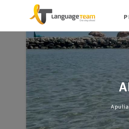
P
A
Apulia