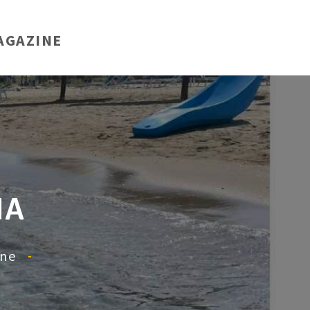
AGAZINE
NA
ane