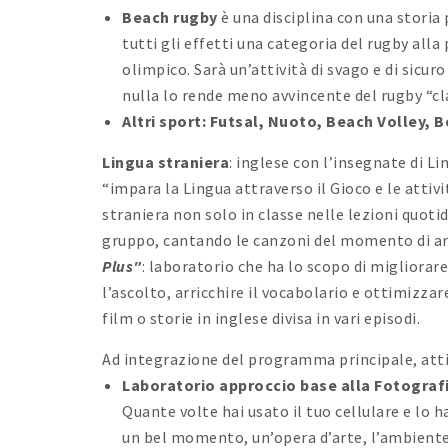
Beach rugby
è una disciplina con una stori
tutti gli effetti una categoria del rugby alla 
olimpico. Sarà un’attività di svago e di sicur
nulla lo rende meno avvincente del rugby “cl
Altri sport: Futsal, Nuoto, Beach Volley,
Lingua straniera
: inglese con l’insegnate di L
“impara la Lingua attraverso il Gioco e le attiv
straniera non solo in classe nelle lezioni quoti
gruppo, cantando le canzoni del momento di artis
Plus"
: laboratorio che ha lo scopo di migliora
l’ascolto, arricchire il vocabolario e ottimizz
film o storie in inglese divisa in vari episodi.
Ad integrazione del programma principale, atti
Laboratorio approccio base alla Fotograf
Quante volte hai usato il tuo cellulare e lo
un bel momento, un’opera d’arte, l’ambiente c