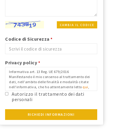
CAMBIA IL CODICE
Codice di Sicurezza
*
Privacy policy
*
Informativa art. 13 Reg. UE 679/2016
Manifestando il mio consenso al trattamento dei
dati, nell'ambito delle finalità e modalità citate
nell'informativa, che ho attentamente letto
qui
,
nei limiti in cui il mio consenso fosse richiesto ai
Autorizzo il trattamento dei dati
fini del Reg. Ue 679/2016 e confermo i dati
personali
anagrafici riportati.
RICHIEDI INFORMAZIONI