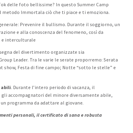
Tok delle foto bellissime? In questo Summer Camp
sul metodo Immortala ciò che ti piace e ti emoziona.
enerale: Prevenire il bullismo. Durante il soggiorno, un
orazione e alla conoscenza del fenomeno, così da
 e interculturale
insegna del divertimento organizzate sia
 Group Leader. Tra le varie le serate proporremo: Serata
 show, Festa di fine campo; Notte “sotto le stelle” e
abili
. Durante l’intero periodo di vacanza, il
 gli accompagnatori del minore diversamente abile,
à un programma da adattare al giovane.
enti personali, il certificato di sana e robusta