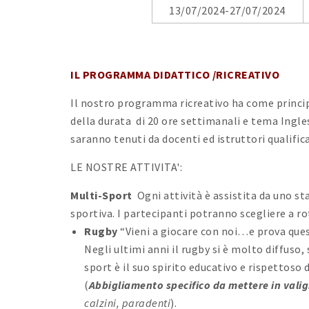
13/07/2024-27/07/2024
IL
PROGRAMMA DIDATTICO /RICREATIVO
Il nostro programma ricreativo ha come principa
della durata di 20 ore settimanali e tema Ingles
saranno tenuti da docenti ed istruttori qualific
LE NOSTRE ATTIVITA':
Multi-Sport
Ogni attività è assistita da uno st
sportiva. I partecipanti potranno scegliere a ro
Rugby
“Vieni a giocare con noi…e prova ques
Negli ultimi anni il rugby si è molto diffuso,
sport è il suo spirito educativo e rispettoso d
(
Abbigliamento specifico da mettere in valig
calzini, paradenti
).