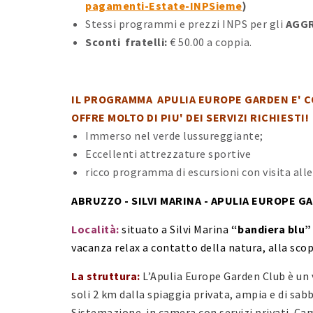
pagamenti-Estate-INPSieme
)
Stessi programmi e prezzi INPS per gli
AGGR
Sconti
fratelli:
€ 50.00 a coppia.
IL PROGRAMMA APULIA EUROPE GARDEN E' C
OFFRE MOLTO DI PIU' DEI SERVIZI RICHIESTI
Immerso nel verde lussureggiante;
Eccellenti attrezzature sportive
ricco programma di escursioni con visita alle
ABRUZZO - SILVI MARINA - APULIA EUROPE G
Località:
situato a Silvi Marina
“bandiera blu” 
vacanza relax a contatto della natura, alla sco
La struttura:
L’Apulia Europe Garden Club è un v
soli 2 km dalla spiaggia privata, ampia e di sabb
Sistemazione in camera con servizi privati. Ca