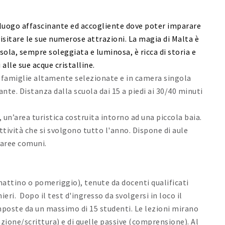
n luogo affascinante ed accogliente dove poter imparare
 visitare le sue numerose attrazioni. La magia di Malta è
isola, sempre soleggiata e luminosa, è ricca di storia e
 alle sue acque cristalline.
n famiglie altamente selezionate e in camera singola
nte. Distanza dalla scuola dai 15 a piedi ai 30/40 minuti
, un’area turistica costruita intorno ad una piccola baia.
tività che si svolgono tutto l'anno. Dispone di aule
 aree comuni.
mattino o pomeriggio), tenute da docenti qualificati
eri. Dopo il test d'ingresso da svolgersi in loco il
composte da un massimo di 15 studenti. Le lezioni mirano
zione/scrittura) e di quelle passive (comprensione). Al