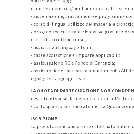
partire da € 70.00);
• trasferimento da/per l'aeroporto all' estero
• sistemazione, trattamento e programma com
• corso di lingua, utilizzo del materiale didattic
• programma culturale-ricreativo gratuito previ
• certificato di fine corso;
• assistenza Language Team;
• tasse scolastiche e imposte applicabili;
• assicurazione RC e Fondo di Garanzia;
• assicurazione sanitaria e annullamento All R
• gadgets Language Team
LA QUOTA DI PARTECIPAZIONE NON COMPRE
• eventuali spese di trasporto locale all'ester
• tutto quanto non indicato ne "La Quota Com
ISCRIZIONE
La prenotazione può essere effettuata online co