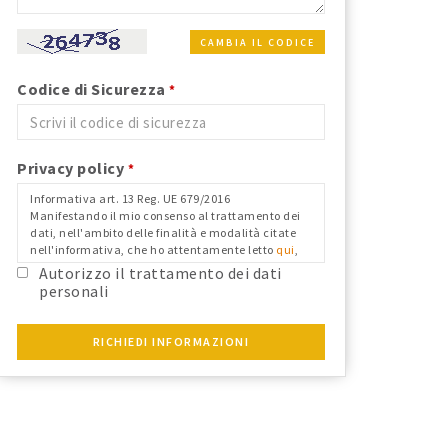
CAMBIA IL CODICE
Codice di Sicurezza
*
Privacy policy
*
Informativa art. 13 Reg. UE 679/2016
Manifestando il mio consenso al trattamento dei
dati, nell'ambito delle finalità e modalità citate
nell'informativa, che ho attentamente letto
qui
,
nei limiti in cui il mio consenso fosse richiesto ai
Autorizzo il trattamento dei dati
fini del Reg. Ue 679/2016 e confermo i dati
personali
anagrafici riportati.
RICHIEDI INFORMAZIONI