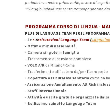
periodo invernale e primaverile, invece di aspet
**Viaggio individuale senza accompagnatore dall'
PROGRAMMA CORSO DI LINGUA - MALT
PLUS DI LANGUAGE TEAM PER IL PROGRAMMA C
-
Le
r-
A
ssicurazioni Language Team
(
v.approfo
- Ottimo mix di nazionalità
-
Camera singole in famiglia
- Trattamento di pensione completa
-
VOLO A/R
da Milano/Roma
- Trasferimento all' estero da/per l'aeroporto
-
Copertura assicurativa sanitaria
come da b
-
Assicurazione Annullamento All Risk inclus
-
Staff internazionale
-
Attività e uscite gratuite organizzate dalla
-
Bellissimo zainetto Language Team