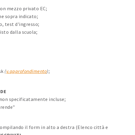
 con mezzo privato EC;
e sopra indicato;
o, test d'ingresso;
sto dalla scuola;
isk
(
v.approfondimento
)
;
NDE
o non specificatamente incluse;
prende"
mpilando il form in alto a destra (Elenco città e