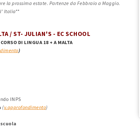
tare la prossima estate. Partenze da Febbraio a Maggio.
 Italia**
A / ST- JULIAN'S - EC SCHOOL
ORSO DI LINGUA 18 + A MALTA
ndimento
)
ando INPS
a
(
v.approfondimento
)
 scuola