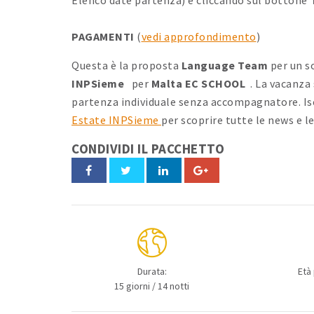
Elenco date partenza) e cliccando sul bottone
PAGAMENTI
(
vedi approfondimento
)
Questa è la proposta
Language Team
per un s
INPSieme
per
Malta EC SCHOOL
. La vacanza
partenza individuale senza accompagnatore. Is
Estate INPSieme
per scoprire tutte le news e l
CONDIVIDI IL PACCHETTO
Durata:
Età
15 giorni / 14 notti