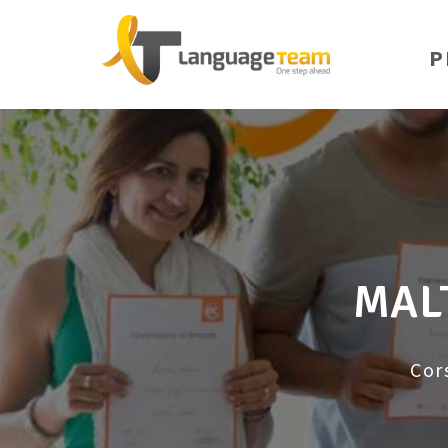
P
MALT
Cor