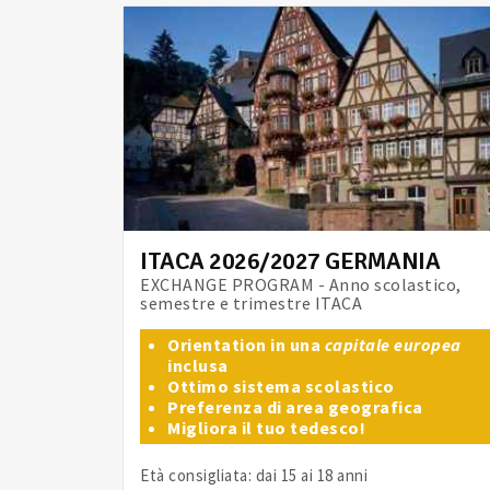
ITACA 2026/2027 GERMANIA
EXCHANGE PROGRAM - Anno scolastico,
semestre e trimestre ITACA
Orientation in una
capitale europea
inclusa
Ottimo sistema scolastico
Preferenza di area geografica
Migliora il tuo tedesco!
Età consigliata: dai 15 ai 18 anni