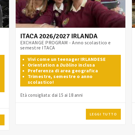
ITACA 2026/2027 IRLANDA
EXCHANGE PROGRAM - Anno scolastico e
semestre ITACA
Vivi come un teenager IRLANDESE
Orientation a
Dublino
inclusa
Preferenza di area geografica
Trimestre, semestre o anno
scolastico!
Età consigliata: dai 15 ai 18 anni
LEGGI TUTTO
O