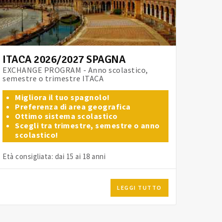
ITACA 2026/2027 SPAGNA
EXCHANGE PROGRAM - Anno scolastico,
semestre o trimestre ITACA
Migliora il tuo spagnolo!
Preferenza di area geografica
Ottimo sistema scolastico
Scegli tra trimestre, semestre o anno
scolastico!
Età consigliata: dai 15 ai 18 anni
LEGGI TUTTO