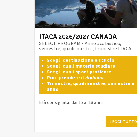
ITACA 2026/2027 CANADA
SELECT PROGRAM - Anno scolastico,
semestre, quadrimestre, trimestre ITACA
Scegli destinazione e scuola
Scegli quali materie studiare
Scegli quali sport praticare
Puoi prendere il
diploma
Trimestre, quadrimestre, semestre e
anno
Età consigliata: dai 15 ai 18 anni
LEGGI TUTT