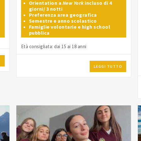
Orientation a
New York
incluso di 4
giorni/ 3 notti
Preferenza area geografica
Semestre e anno scolastico
Famiglie volontarie e high school
pubblica
Età consigliata: dai 15 ai 18 anni
O
LEGGI TUTTO