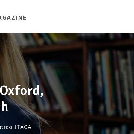
AGAZINE
Oxford,
gh
tico ITACA