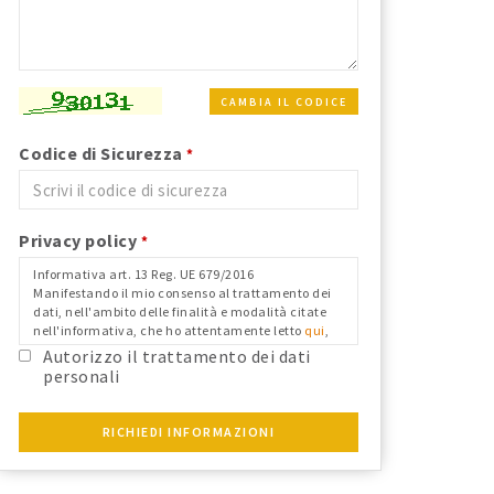
CAMBIA IL CODICE
Codice di Sicurezza
*
Privacy policy
*
Informativa art. 13 Reg. UE 679/2016
Manifestando il mio consenso al trattamento dei
dati, nell'ambito delle finalità e modalità citate
nell'informativa, che ho attentamente letto
qui
,
nei limiti in cui il mio consenso fosse richiesto ai
Autorizzo il trattamento dei dati
fini del Reg. Ue 679/2016 e confermo i dati
personali
anagrafici riportati.
RICHIEDI INFORMAZIONI