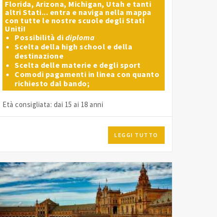
Florida, Arizona, Michigan, Utah e tanti
altri Stati... entra e naviga nella mappa
con tutte le nostre scuole degli Stati
Uniti!
Possibilità di
diploma
Scelta della high school e della
destinazione
Scelta delle materie e degli sport
Comodi pagamenti in linea con quanto
richiesto dal bando;
Età consigliata: dai 15 ai 18 anni
LEGGI TUTTO