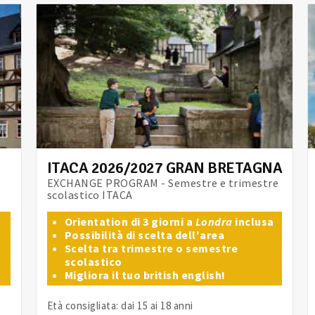
ITACA 2026/2027 GRAN BRETAGNA
EXCHANGE PROGRAM - Semestre e trimestre
scolastico ITACA
Orientation di 3 giorni a
Londra
inclusa
Possibilità di scelta dell'area
Scelta tra trimestre o semestre
scolastico
Migliora il tuo british english!
Età consigliata: dai 15 ai 18 anni