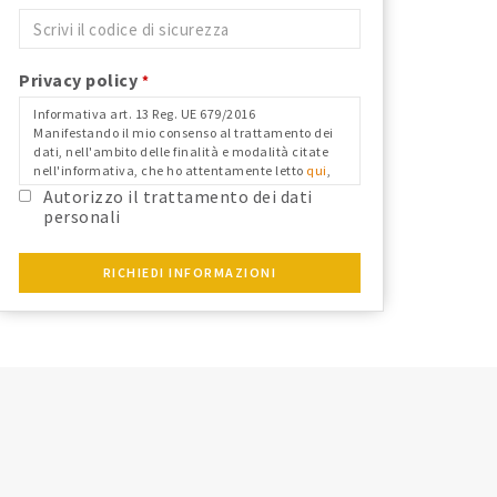
Privacy policy
*
Informativa art. 13 Reg. UE 679/2016
Manifestando il mio consenso al trattamento dei
dati, nell'ambito delle finalità e modalità citate
nell'informativa, che ho attentamente letto
qui
,
nei limiti in cui il mio consenso fosse richiesto ai
Autorizzo il trattamento dei dati
fini del Reg. Ue 679/2016 e confermo i dati
personali
anagrafici riportati.
RICHIEDI INFORMAZIONI