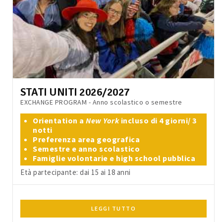
STATI UNITI 2026/2027
EXCHANGE PROGRAM - Anno scolastico o semestre
Orientation a
New York
incluso di 4 giorni/ 3
notti
Preferenza area geografica
Semestre e anno scolastico
Famiglie volontarie e high school pubblica
Età partecipante: dai 15 ai 18 anni
LEGGI TUTTO