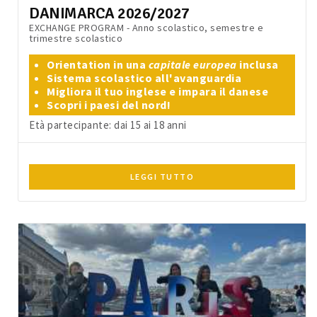
DANIMARCA 2026/2027
EXCHANGE PROGRAM - Anno scolastico, semestre e
trimestre scolastico
Orientation in una
capitale europea
inclusa
Sistema scolastico all'avanguardia
Migliora il tuo inglese e impara il danese
Scopri i paesi del nord!
Età partecipante: dai 15 ai 18 anni
LEGGI TUTTO