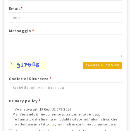
Email
*
Messaggio
*
CAMBIA IL CODICE
Codice di Sicurezza
*
Privacy policy
*
Informativa art. 13 Reg. UE 679/2016
Manifestando il mio consenso al trattamento dei dati,
nell'ambito delle finalità e modalità citate nell'informativa, che
ho attentamente letto
qui
, nei limiti in cui il mio consenso fosse
richiesto ai fini del Reg. Ue 679/2016 e confermo i dati anagrafici