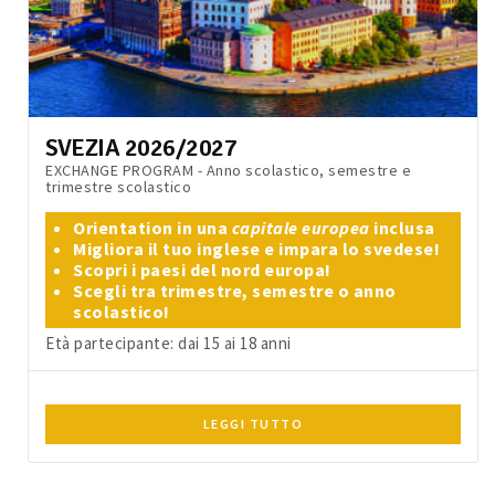
SVEZIA 2026/2027
EXCHANGE PROGRAM - Anno scolastico, semestre e
trimestre scolastico
Orientation in una
capitale europea
inclusa
Migliora il tuo inglese e impara lo svedese!
Scopri i paesi del nord europa!
Scegli tra trimestre, semestre o anno
scolastico!
Età partecipante: dai 15 ai 18 anni
LEGGI TUTTO