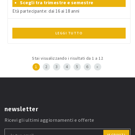
Scegli tra trimestre e semestre
Età partecipante: dai 16 ai 18 anni
LEGGI TUTTO
Stai visualizzando i risultati da 1 a 12
1
2
3
4
5
6
»
newsletter
Ricevi gli ultimi aggiornamenti e offerte
ISCRIVITI