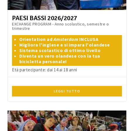
PAESI BASSI 2026/2027
EXCHANGE PROGRAM - Anno scolastico, semestre o
trimestre
Orientation ad
Amsterdam
INCLUSA
Migliora l'inglese e si impara l'olandese
Sistema scolastico di ottimo livello
Diventa un vero olandese con la tua
bicicletta personale!
Età partecipante: dai 14 ai 18 anni
LEGGI TUTTO