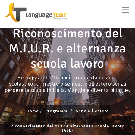
Riconoscimento del
M.I.U.R. e alternanza
scuola lavoro
Per ragazzi 15/18 anni. Frequenta un anno
scolastico, trimestre o semestre all'estero senza
perdere la scuola in Italia. Viaggia e diventa bilingue.
Home
Programmi
Anno all'estero
Riconoscimento del MIUR e alternanza scuola lavoro
(ASL)