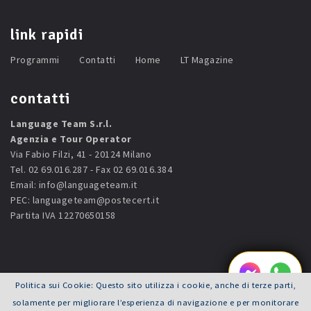
link rapidi
Programmi
Contatti
Home
LT Magazine
contatti
Language Team S.r.l.
Agenzia e Tour Operator
Via Fabio Filzi, 41 - 20124 Milano
Tel. 02 69.016.287 - Fax 02 69.016.384
Email:
info@languageteam.it
PEC:
languageteam@postecert.it
Partita IVA 12270650158
Politica sui Cookie: Questo sito utilizza i cookie, anche di terze parti,
© 2026 Language Team Srl - Powered by
Joy ADV
solamente per migliorare l’esperienza di navigazione e per monitorare