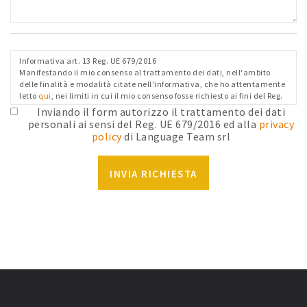
Informativa art. 13 Reg. UE 679/2016
Manifestando il mio consenso al trattamento dei dati, nell'ambito
delle finalità e modalità citate nell'informativa, che ho attentamente
letto
qui
, nei limiti in cui il mio consenso fosse richiesto ai fini del Reg.
Ue 679/2016 e confermo i dati anagrafici riportati.
Inviando il form autorizzo il trattamento dei dati
personali ai sensi del Reg. UE 679/2016 ed alla
privacy
policy
di Language Team srl
INVIA RICHIESTA
REF:
RQ: modulo=from_page_20
RF: